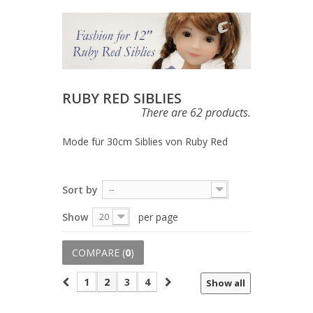
RUBY RED SIBLIES
There are 62 products.
Mode für 30cm Siblies von Ruby Red
Sort by
--
Show
per page
20
COMPARE (
0
)
1
2
3
4
Show all