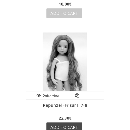
18,00€
ADD TO CART
Quick view
Rapunzel -Frisur II 7-8
22,30€
ADD TO CART