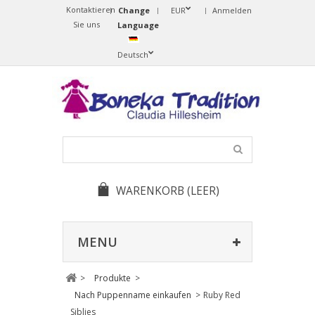
Kontaktieren
Change
EUR
Anmelden
Sie uns
Language
Deutsch
WARENKORB
(LEER)
MENU
>
Produkte
>
Nach Puppenname einkaufen
>
Ruby Red
Siblies