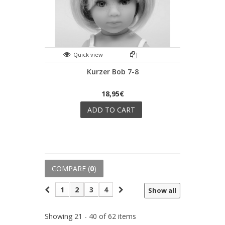
Quick view
Kurzer Bob 7-8
18,95€
ADD TO CART
COMPARE (
0
)
1
2
3
4
Show all
Showing 21 - 40 of 62 items