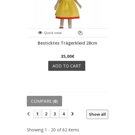
Quick view
Besticktes Trägerkleid 28cm
35,00€
ADD TO CART
COMPARE (
0
)
1
2
3
4
Show all
Showing 1 - 20 of 62 items