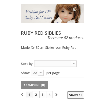
RUBY RED SIBLIES
There are 62 products.
Mode für 30cm Siblies von Ruby Red
Sort by
--
Show
per page
20
COMPARE (
0
)
1
2
3
4
Show all