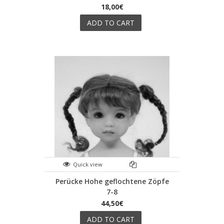
18,00€
ADD TO CART
Quick view
Perücke Hohe geflochtene Zöpfe
7-8
44,50€
ADD TO CART