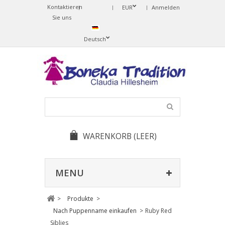
Kontaktieren
Change
EUR
Anmelden
Sie uns
Language
Deutsch
WARENKORB
(LEER)
MENU
>
Produkte
>
Nach Puppenname einkaufen
>
Ruby Red
Siblies