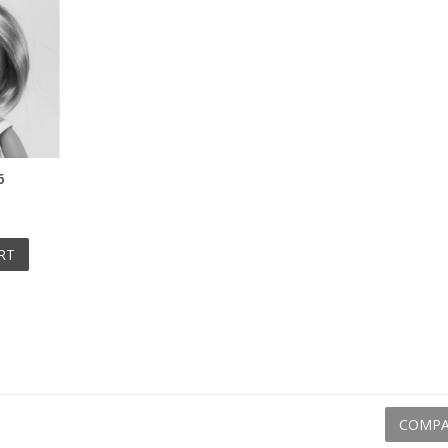
6
RT
COMPA