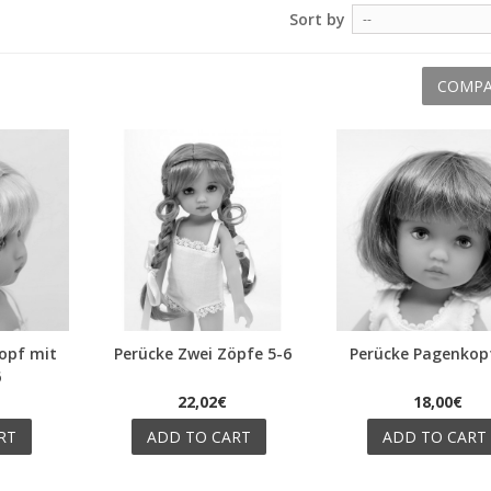
Sort by
--
COMPA
opf mit
Perücke Zwei Zöpfe 5-6
Perücke Pagenkop
Quick view
Quick view
6
22,02€
18,00€
RT
ADD TO CART
ADD TO CART