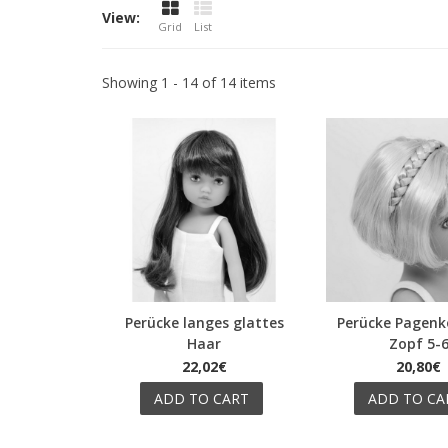
View:
Grid
List
Showing 1 - 14 of 14 items
Perücke langes glattes
Perücke Pagenk
Quick view
Quick view
Haar
Zopf 5-
22,02€
20,80€
ADD TO CART
ADD TO CA