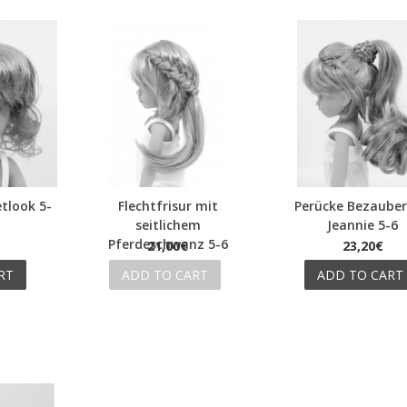
tlook 5-
Flechtfrisur mit
Perücke Bezaube
Quick view
Quick view
seitlichem
Jeannie 5-6
Pferdeschwanz 5-6
21,00€
23,20€
RT
ADD TO CART
ADD TO CART