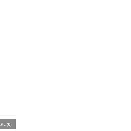
RE (
0
)