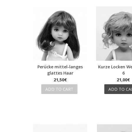
Perücke mittel-langes
Kurze Locken We
Quick view
Quick view
glattes Haar
6
21,50€
21,00€
ADD TO CART
ADD TO CA