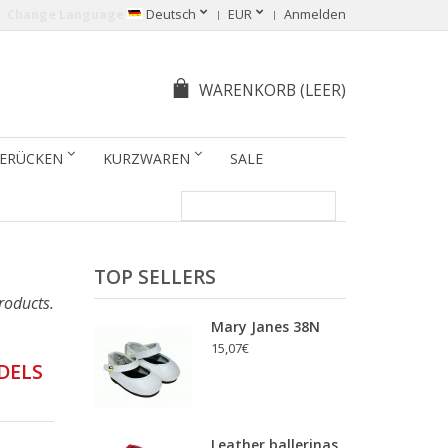
Change Language
Deutsch
EUR
Anmelden
WARENKORB
(LEER)
ERÜCKEN
KURZWAREN
SALE
TOP SELLERS
roducts.
Mary Janes 38N
15,07€
DELS
Leather ballerinas