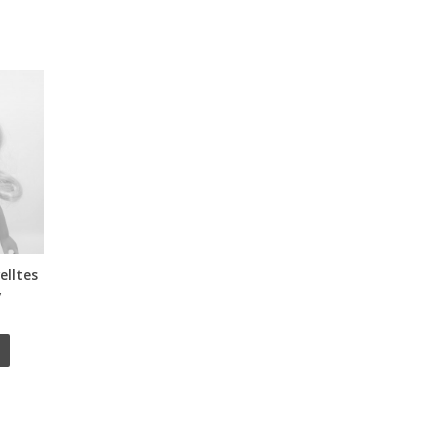
elltes
y