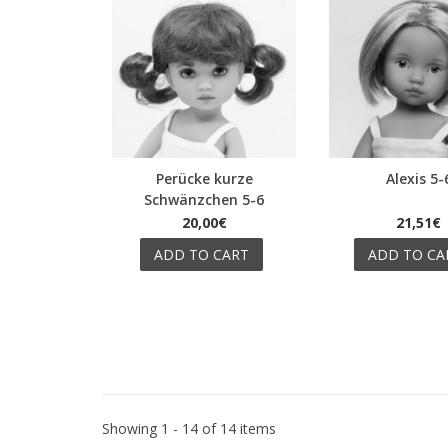
Perücke kurze
Alexis 5-
Quick view
Quick view
Schwänzchen 5-6
20,00€
21,51€
ADD TO CART
ADD TO CA
Showing 1 - 14 of 14 items