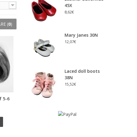
45X
8,62€
RE (
0
)
Mary Janes 30N
12,07€
Laced doll boots
38N
15,52€
f 5-6