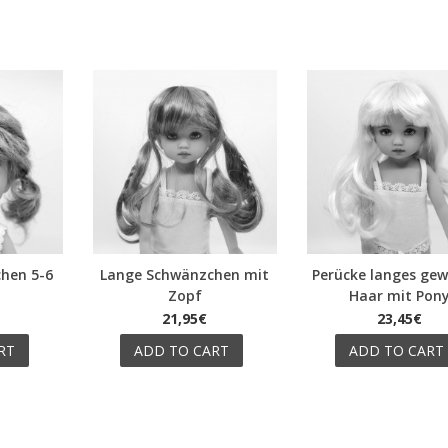
hen 5-6
Lange Schwänzchen mit
Perücke langes gew
Quick view
Quick view
Zopf
Haar mit Pon
21,95€
23,45€
RT
ADD TO CART
ADD TO CART