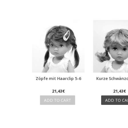
Zöpfe mit Haarclip 5-6
Kurze Schwänzc
Quick view
Quick view
21,43€
21,43€
ADD TO CART
ADD TO CA