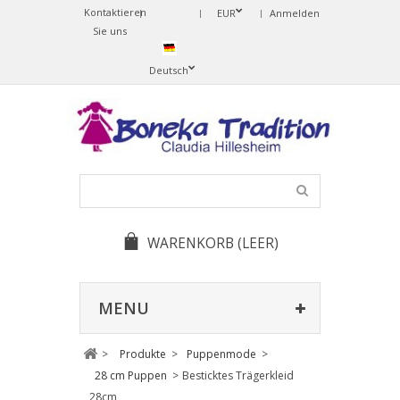
Kontaktieren
Change
EUR
Anmelden
Sie uns
Language
Deutsch
WARENKORB
(LEER)
MENU
>
Produkte
>
Puppenmode
>
28 cm Puppen
>
Besticktes Trägerkleid
28cm