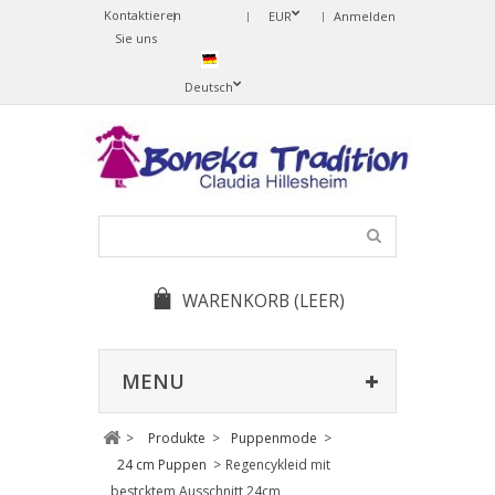
Kontaktieren
Change
EUR
Anmelden
Sie uns
Language
Deutsch
WARENKORB
(LEER)
MENU
>
Produkte
>
Puppenmode
>
24 cm Puppen
>
Regencykleid mit
bestcktem Ausschnitt 24cm