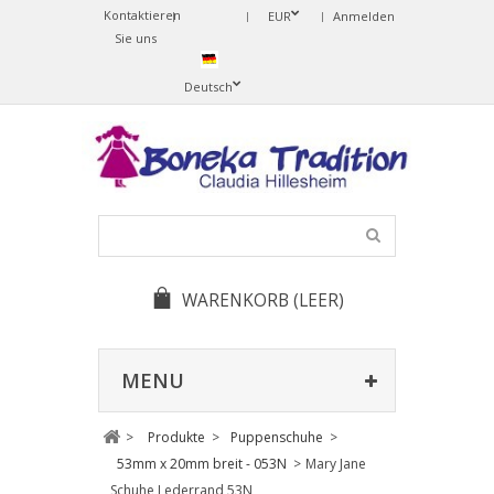
Kontaktieren
Change
EUR
Anmelden
Sie uns
Language
Deutsch
WARENKORB
(LEER)
MENU
>
Produkte
>
Puppenschuhe
>
53mm x 20mm breit - 053N
>
Mary Jane
Schuhe Lederrand 53N