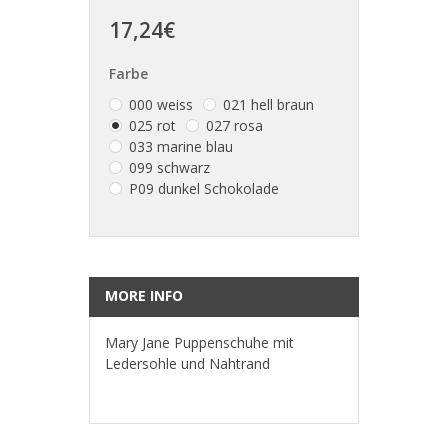
17,24€
Farbe
000 weiss
021 hell braun
025 rot
027 rosa
033 marine blau
099 schwarz
P09 dunkel Schokolade
MORE INFO
Mary Jane Puppenschuhe mit
Ledersohle und Nahtrand