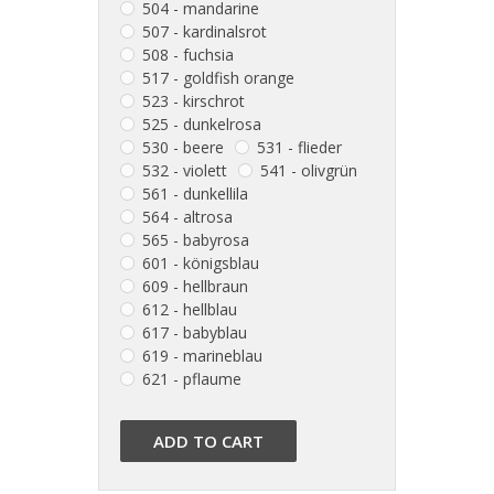
504 - mandarine
507 - kardinalsrot
508 - fuchsia
517 - goldfish orange
523 - kirschrot
525 - dunkelrosa
530 - beere
531 - flieder
532 - violett
541 - olivgrün
561 - dunkellila
564 - altrosa
565 - babyrosa
601 - königsblau
609 - hellbraun
612 - hellblau
617 - babyblau
619 - marineblau
621 - pflaume
ADD TO CART