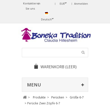
Kontaktieren
Change
EUR
Anmelden
Sie uns
Language
Deutsch
WARENKORB
(LEER)
MENU
>
Produkte
>
Perücken
>
Größe 6-7
>
Perücke Zwei Zöpfe 6-7