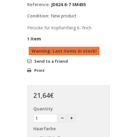
Reference:
JD624 6-7 SM455
Condition:
New product
Perücke für Kopfumfang 6-7inch
Item
1
Warning: Last items in stock!
Send to a friend
Print
21,64€
Quantity
Haarfarbe