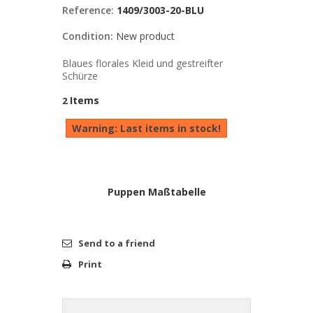
Reference:
1409/3003-20-BLU
Condition:
New product
Blaues florales Kleid und gestreifter
Schürze
Items
2
Warning: Last items in stock!
Puppen Maßtabelle
Send to a friend
Print