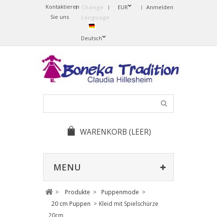
Kontaktieren
Change
EUR
Anmelden
Sie uns
Language
Deutsch
WARENKORB
(LEER)
MENU
>
Produkte
>
Puppenmode
>
20 cm Puppen
>
Kleid mit Spielschürze
20cm