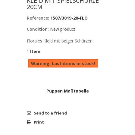
KLEID MIT SPIELSCHÜRZE
20CM
Reference:
1507/3019-20-FLO
Condition:
New product
Florales Kleid mit beiger Schürzen
Item
1
Warning: Last items in stock!
Puppen Maßtabelle
Send to a friend
Print